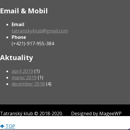
Email & Mobil
Email
tatranskyklub@gmail.com
Phone
(+421)-917-955-384
Aktuality
apríl 2019
(1)
marec 2019
(1)
december 2018
(4)
Tatranský klub © 2018-2020. Designed by MageeWP
Themes.
TOP