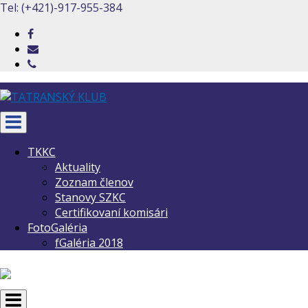
Tel: (+421)-917-955-384
Toggle
navigation
TKKC
Aktuality
Zoznam členov
Stanovy SZKC
Certifikovaní komisári
FotoGaléria
fGaléria 2018
Toggle
navigation