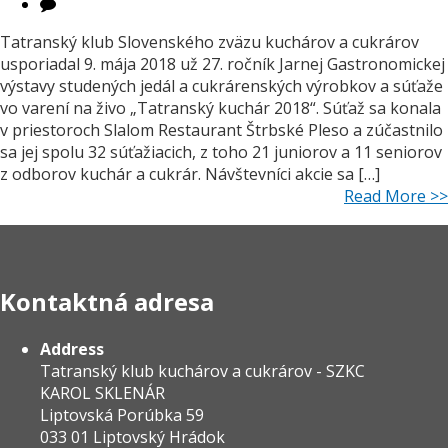
Tatranský klub Slovenského zväzu kuchárov a cukrárov
usporiadal 9. mája 2018 už 27. ročník Jarnej Gastronomickej
výstavy studených jedál a cukrárenských výrobkov a súťaže
vo varení na živo „Tatranský kuchár 2018“. Súťaž sa konala
v priestoroch Slalom Restaurant Štrbské Pleso a zúčastnilo
sa jej spolu 32 súťažiacich, z toho 21 juniorov a 11 seniorov
z odborov kuchár a cukrár. Návštevníci akcie sa […]
Read More >>
Kontaktná adresa
Address
Tatranský klub kuchárov a cukrárov - SZKC
KAROL SKLENÁR
Liptovská Porúbka 59
033 01 Liptovský Hrádok