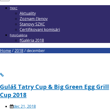
TKKC
Aktuality
Zoznam členov
Stanovy SZKC
Certifikovaní komisári
FotoGaléria
fGaléria 2018
Home
/
2018
/
december
Guláš Tatry Cup & Big Green Egg Grill
Cup 2018
dec 21, 2018